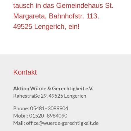
tausch in das Gemein­de­haus St.
Mar­ga­re­ta, Bahn­hofstr. 113,
49525 Len­ge­rich, ein!
Kon­takt
Akti­on Wür­de & Gerech­tig­keit e.V.
Rahe­stra­ße 29, 49525 Lengerich
Pho­ne: 05481–3089904
Mobil: 01520–8984090
Mail: office@wuerde-gerechtigkeit.de