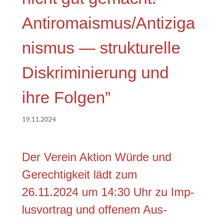
Antiromaismus/Antiziga
nismus — struk­tu­rel­le
Dis­kri­mi­nie­rung und
ihre Folgen”
19.11.2024
Der Ver­ein Akti­on Wür­de und
Gerech­tig­keit lädt zum
26.11.2024 um 14:30 Uhr zu Imp­
lus­vor­trag und offe­nem Aus­