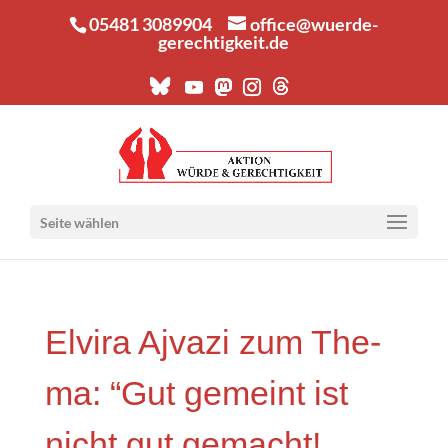
05481 3089904
office@wuerde-
gerechtigkeit.de
Seite wählen
Elvi­ra Ajva­zi zum The­
ma: “Gut gemeint ist
nicht gut gemacht!