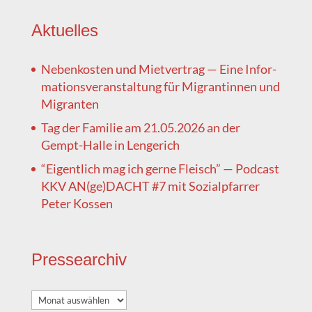
Aktu­el­les
Neben­kos­ten und Miet­ver­trag — Eine Infor­
ma­ti­ons­ver­an­stal­tung für Migran­tin­nen und
Migranten
Tag der Fami­lie am 21.05.2026 an der
Gempt-Hal­le in Lengerich
“Eigent­lich mag ich ger­ne Fleisch” — Pod­cast
KKV AN(ge)DACHT #7 mit Sozi­al­pfar­rer
Peter Kossen
Pres­se­ar­chiv
Pres­