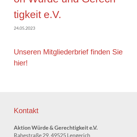
tig­keit e.V.
24.05.2023
Unse­ren Mit­glie­der­brief fin­den Sie
hier
!
Kon­takt
Akti­on Wür­de & Gerech­tig­keit e.V.
Rahe­stra­ße 29, 49525 Lengerich