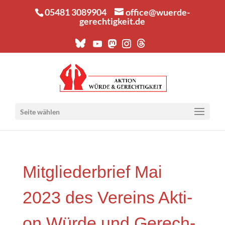
05481 3089904
office@wuerde-
gerechtigkeit.de
Seite wählen
Mit­glie­der­brief Mai
2023 des Ver­eins Akti­
on Wür­de und Gerech­