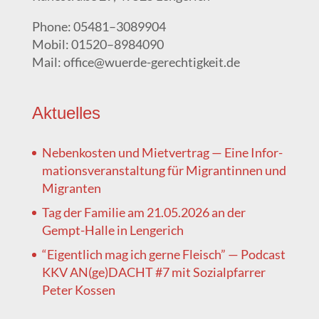
Pho­ne: 05481–3089904
Mobil: 01520–8984090
Mail: office@wuerde-gerechtigkeit.de
Aktu­el­les
Neben­kos­ten und Miet­ver­trag — Eine Infor­
ma­ti­ons­ver­an­stal­tung für Migran­tin­nen und
Migranten
Tag der Fami­lie am 21.05.2026 an der
Gempt-Hal­le in Lengerich
“Eigent­lich mag ich ger­ne Fleisch” — Pod­cast
KKV AN(ge)DACHT #7 mit Sozi­al­pfar­rer
Peter Kossen