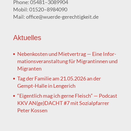
Pho­ne: 05481–3089904
Mobil: 01520–8984090
Mail: office@wuerde-gerechtigkeit.de
Aktu­el­les
Neben­kos­ten und Miet­ver­trag — Eine Infor­
ma­ti­ons­ver­an­stal­tung für Migran­tin­nen und
Migranten
Tag der Fami­lie am 21.05.2026 an der
Gempt-Hal­le in Lengerich
“Eigent­lich mag ich ger­ne Fleisch” — Pod­cast
KKV AN(ge)DACHT #7 mit Sozi­al­pfar­rer
Peter Kossen