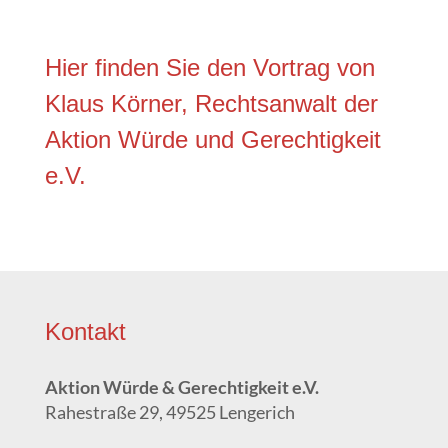
Hier fin­den Sie den Vor­trag von
Klaus Kör­ner, Rechts­an­walt der
Akti­on Wür­de und Gerech­tig­keit
e.V.
Kon­takt
Akti­on Wür­de & Gerech­tig­keit e.V.
Rahe­stra­ße 29, 49525 Lengerich