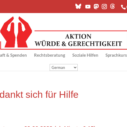
chaft & Spenden
Rechts­be­ra­tung
Sozia­le Hilfen
Sprach­kur­
ankt sich für Hilfe