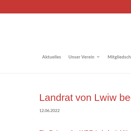
Aktu­el­les
Unser Ver­ein
Mit­glied­s
Land­rat von Lwiw bed
12.06.2022