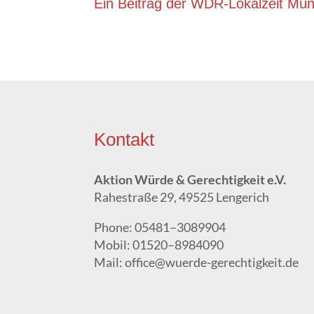
Ein Bei­trag der WDR-Lokal­zeit Mün
Kon­takt
Akti­on Wür­de & Gerech­tig­keit e.V.
Rahe­stra­ße 29, 49525 Lengerich
Pho­ne: 05481–3089904
Mobil: 01520–8984090
Mail: office@wuerde-gerechtigkeit.de