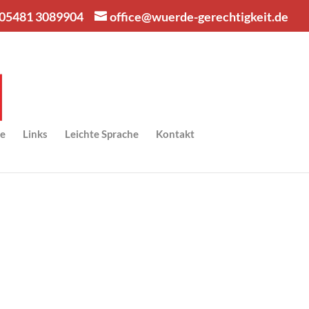
05481 3089904
office@wuerde-gerechtigkeit.de
se
Links
Leich­te Sprache
Kon­takt