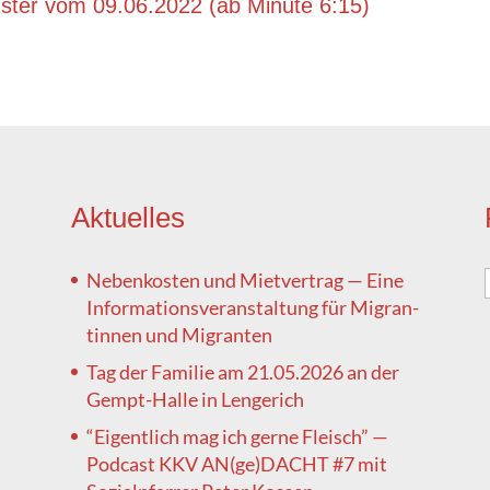
s­ter vom 09.06.2022 (ab Minu­te 6:15)
Aktu­el­les
Neben­kos­ten und Miet­ver­trag — Eine
Infor­ma­ti­ons­ver­an­stal­tung für Migran­
tin­nen und Migranten
Tag der Fami­lie am 21.05.2026 an der
Gempt-Hal­le in Lengerich
“Eigent­lich mag ich ger­ne Fleisch” —
Pod­cast KKV AN(ge)DACHT #7 mit