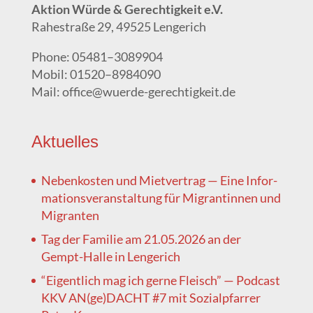
Akti­on Wür­de & Gerech­tig­keit e.V.
Rahe­stra­ße 29, 49525 Lengerich
Pho­ne: 05481–3089904
Mobil: 01520–8984090
Mail: office@wuerde-gerechtigkeit.de
Aktu­el­les
Neben­kos­ten und Miet­ver­trag — Eine Infor­
ma­ti­ons­ver­an­stal­tung für Migran­tin­nen und
Migranten
Tag der Fami­lie am 21.05.2026 an der
Gempt-Hal­le in Lengerich
“Eigent­lich mag ich ger­ne Fleisch” — Pod­cast
KKV AN(ge)DACHT #7 mit Sozi­al­pfar­rer