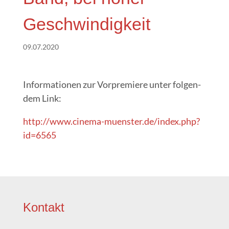
Geschwindigkeit
09.07.2020
Infor­ma­tio­nen zur Vor­pre­mie­re unter fol­gen­
dem Link:
http://www.cinema-muenster.de/index.php?
id=6565
Kon­takt