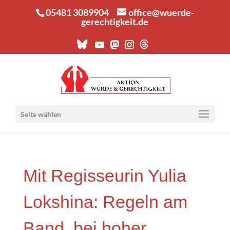
05481 3089904
office@wuerde-
gerechtigkeit.de
Seite wählen
Mit Regis­seu­rin Yulia
Loks­hi­na: Regeln am
Band, bei hoher