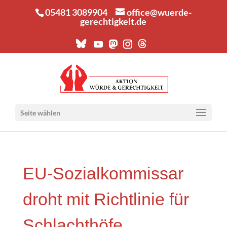
05481 3089904
office@wuerde-
gerechtigkeit.de
Seite wählen
EU-Sozi­al­kom­mis­sar
droht mit Richt­li­nie für
Schlachthöfe