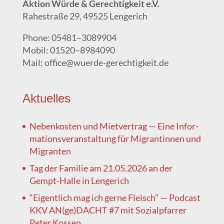
Akti­on Wür­de & Gerech­tig­keit e.V.
Rahe­stra­ße 29, 49525 Lengerich
Pho­ne: 05481–3089904
Mobil: 01520–8984090
Mail: office@wuerde-gerechtigkeit.de
Aktu­el­les
Neben­kos­ten und Miet­ver­trag — Eine Infor­
ma­ti­ons­ver­an­stal­tung für Migran­tin­nen und
Migranten
Tag der Fami­lie am 21.05.2026 an der
Gempt-Hal­le in Lengerich
“Eigent­lich mag ich ger­ne Fleisch” — Pod­cast
KKV AN(ge)DACHT #7 mit Sozi­al­pfar­rer
Peter Kossen