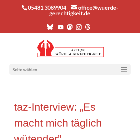
05481 3089904
office@wuerde-
gerechtigkeit.de
Seite wählen
taz-Inter­view: „Es
macht mich täg­lich
wütender”