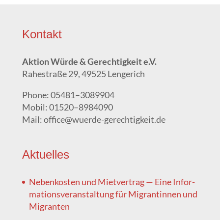
Kon­takt
Akti­on Wür­de & Gerech­tig­keit e.V.
Rahe­stra­ße 29, 49525 Lengerich
Pho­ne: 05481–3089904
Mobil: 01520–8984090
Mail: office@wuerde-gerechtigkeit.de
Aktu­el­les
Neben­kos­ten und Miet­ver­trag — Eine Infor­
ma­ti­ons­ver­an­stal­tung für Migran­tin­nen und
Migranten