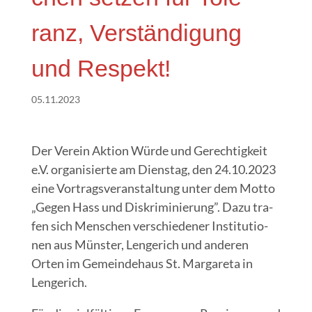
ranz, Ver­stän­di­gung
und Respekt!
05.11.2023
Der Ver­ein Akti­on Wür­de und Gerech­tig­keit
e.V. orga­ni­sier­te am Diens­tag, den 24.10.2023
eine Vor­trags­ver­an­stal­tung unter dem Mot­to
„Gegen Hass und Dis­kri­mi­nie­rung”. Dazu tra­
fen sich Men­schen ver­schie­de­ner Insti­tu­tio­
nen aus Müns­ter, Len­ge­rich und ande­ren
Orten im Gemein­de­haus St. Mar­ga­re­ta in
Lengerich.