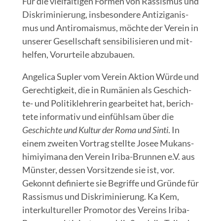
Für die viel­fäl­ti­gen For­men von Ras­sis­mus und
Dis­kri­mi­nie­rung, ins­be­son­de­re Anti­zi­ga­nis­
mus und Anti­ro­mais­mus, möch­te der Ver­ein in
unse­rer Gesell­schaft sen­si­bi­li­sie­ren und mit­
hel­fen, Vor­ur­tei­le abzubauen.
Ange­li­ca Supler vom Ver­ein Akti­on Wür­de und
Gerech­tig­keit, die in Rumä­ni­en als Geschich­
te- und Poli­tik­leh­re­rin gear­bei­tet hat, berich­
te­te infor­ma­tiv und ein­fühl­sam über die
Geschich­te und Kul­tur der Roma und Sin­ti
. In
einem zwei­ten Vor­trag stell­te Josee Mukans­
hi­miy­ima­na den Ver­ein Iri­ba-Brun­nen e.V. aus
Müns­ter, des­sen Vor­sit­zen­de sie ist, vor.
Gekonnt defi­nier­te sie Begrif­fe und Grün­de für
Ras­sis­mus und Dis­kri­mi­nie­rung. Ka Kem,
inter­kul­tu­rel­ler Pro­mo­tor des Ver­eins Iri­ba-