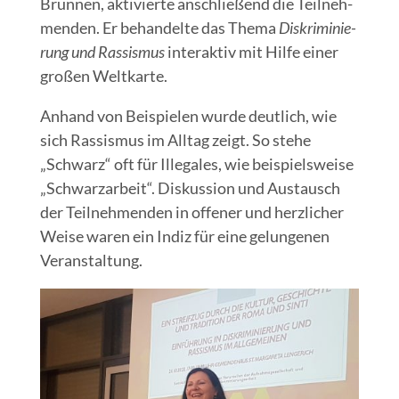
Brun­nen, akti­vier­te anschlie­ßend die Teil­neh­
men­den. Er behan­del­te das The­ma
Dis­kri­mi­nie­
rung und Ras­sis­mus
inter­ak­tiv mit Hil­fe einer
gro­ßen Weltkarte.
Anhand von Bei­spie­len wur­de deut­lich, wie
sich Ras­sis­mus im All­tag zeigt. So ste­he
„Schwarz“ oft für Ille­ga­les, wie bei­spiels­wei­se
„Schwarz­ar­beit“. Dis­kus­si­on und Aus­tausch
der Teil­neh­men­den in offe­ner und herz­li­cher
Wei­se waren ein Indiz für eine gelun­ge­nen
Veranstaltung.