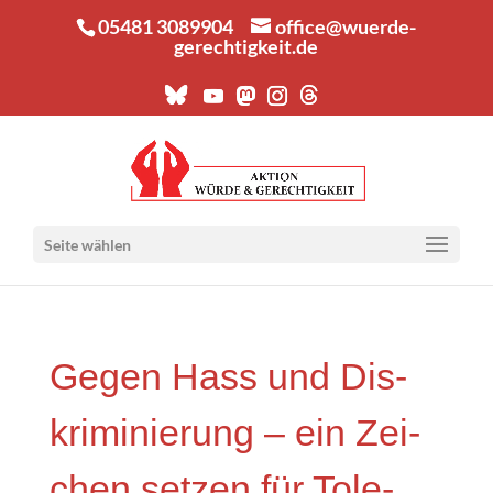
05481 3089904
office@wuerde-
gerechtigkeit.de
Seite wählen
Gegen Hass und Dis­
kri­mi­nie­rung – ein Zei­
chen set­zen für Tole­