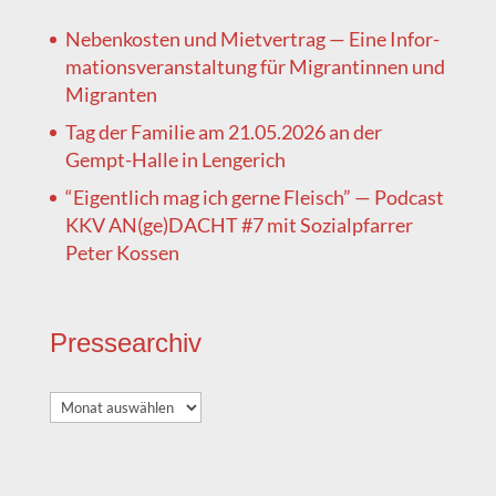
Neben­kos­ten und Miet­ver­trag — Eine Infor­
ma­ti­ons­ver­an­stal­tung für Migran­tin­nen und
Migranten
Tag der Fami­lie am 21.05.2026 an der
Gempt-Hal­le in Lengerich
“Eigent­lich mag ich ger­ne Fleisch” — Pod­cast
KKV AN(ge)DACHT #7 mit Sozi­al­pfar­rer
Peter Kossen
Pres­se­ar­chiv
Pres­
se­
ar­
chiv