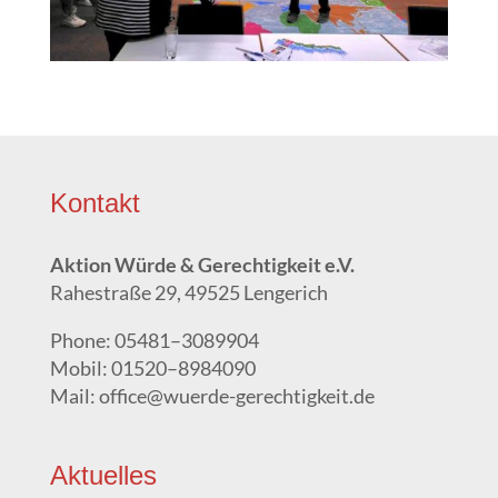
Kon­takt
Akti­on Wür­de & Gerech­tig­keit e.V.
Rahe­stra­ße 29, 49525 Lengerich
Pho­ne: 05481–3089904
Mobil: 01520–8984090
Mail: office@wuerde-gerechtigkeit.de
Aktu­el­les