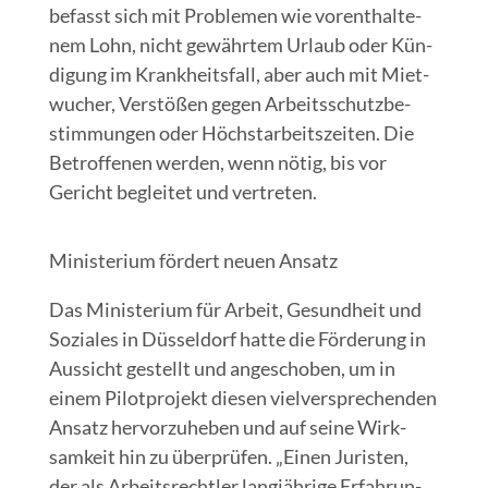
befasst sich mit Pro­ble­men wie vor­ent­hal­te­
nem Lohn, nicht gewähr­tem Urlaub oder Kün­
di­gung im Krank­heits­fall, aber auch mit Miet­
wu­cher, Ver­stö­ßen gegen Arbeits­schutz­be­
stim­mun­gen oder Höchst­ar­beits­zei­ten. Die
Betrof­fe­nen wer­den, wenn nötig, bis vor
Gericht beglei­tet und vertreten.
Minis­te­ri­um för­dert neu­en Ansatz
Das Minis­te­ri­um für Arbeit, Gesund­heit und
Sozia­les in Düs­sel­dorf hat­te die För­de­rung in
Aus­sicht gestellt und ange­scho­ben, um in
einem Pilot­pro­jekt die­sen viel­ver­spre­chen­den
Ansatz her­vor­zu­he­ben und auf sei­ne Wirk­
sam­keit hin zu über­prü­fen. „Einen Juris­ten,
der als Arbeits­recht­ler lang­jäh­ri­ge Erfah­run­