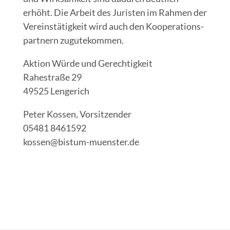
erhöht. Die Arbeit des Juris­ten im Rah­men der
Ver­eins­tä­tig­keit wird auch den Koope­ra­ti­ons­
part­nern zugutekommen.
Akti­on Wür­de und Gerechtigkeit
Rahe­stra­ße 29
49525 Lengerich
Peter Kos­sen, Vorsitzender
05481 8461592
kossen@bistum-muenster.de