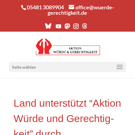
05481 3089904
office@wuerde-
gerechtigkeit.de
Seite wählen
Land unter­stützt “Akti­on
Wür­de und Gerech­tig­
keit” durch