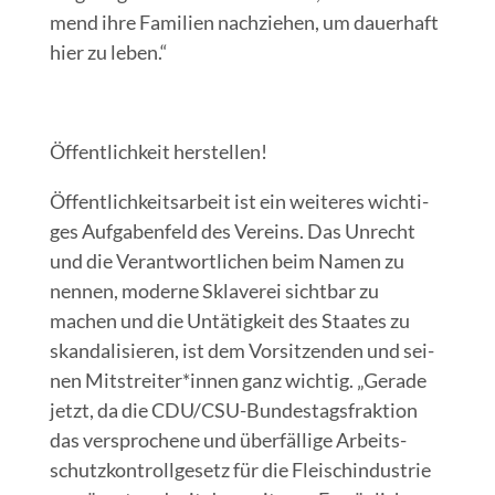
mend ihre Fami­li­en nach­zie­hen, um dau­er­haft
hier zu leben.“
Öffent­lich­keit herstellen!
Öffent­lich­keits­ar­beit ist ein wei­te­res wich­ti­
ges Auf­ga­ben­feld des Ver­eins. Das Unrecht
und die Ver­ant­wort­li­chen beim Namen zu
nen­nen, moder­ne Skla­ve­rei sicht­bar zu
machen und die Untä­tig­keit des Staa­tes zu
skan­da­li­sie­ren, ist dem Vor­sit­zen­den und sei­
nen Mitstreiter*innen ganz wich­tig. „Gera­de
jetzt, da die CDU/C­SU-Bun­des­tags­frak­ti­on
das ver­spro­che­ne und über­fäl­li­ge Arbeits­
schutz­kon­troll­ge­setz für die Fleisch­in­dus­trie