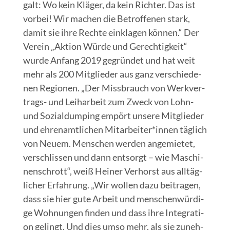
galt: Wo kein Klä­ger, da kein Rich­ter. Das ist
vor­bei! Wir machen die Betrof­fe­nen stark,
damit sie ihre Rech­te ein­kla­gen kön­nen.“ Der
Ver­ein „Akti­on Wür­de und Gerech­tig­keit“
wur­de Anfang 2019 gegrün­det und hat weit
mehr als 200 Mit­glie­der aus ganz ver­schie­de­
nen Regio­nen. „Der Miss­brauch von Werk­ver­
trags- und Leih­ar­beit zum Zweck von Lohn-
und Sozi­al­dum­ping empört unse­re Mit­glie­der
und ehren­amt­li­chen Mitarbeiter*innen täg­lich
von Neu­em. Men­schen wer­den ange­mie­tet,
ver­schlis­sen und dann ent­sorgt – wie Maschi­
nen­schrott“, weiß Hei­ner Ver­horst aus all­täg­
li­cher Erfah­rung. „Wir wol­len dazu bei­tra­gen,
dass sie hier gute Arbeit und men­schen­wür­di­
ge Woh­nun­gen fin­den und dass ihre Inte­gra­ti­
on gelingt. Und dies umso mehr, als sie zuneh­