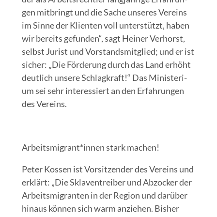
gen mit­bringt und die Sache unse­res Ver­eins
im Sin­ne der Kli­en­ten voll unter­stützt, haben
wir bereits gefun­den“, sagt Hei­ner Ver­horst,
selbst Jurist und Vor­stands­mit­glied; und er ist
sicher: „Die För­de­rung durch das Land erhöht
deut­lich unse­re Schlag­kraft!“ Das Minis­te­ri­
um sei sehr inter­es­siert an den Erfah­run­gen
des Vereins.
Arbeitsmigrant*innen stark machen!
Peter Kos­sen ist Vor­sit­zen­der des Ver­eins und
erklärt: „Die Skla­ven­trei­ber und Abzo­cker der
Arbeits­mi­gran­ten in der Regi­on und dar­über
hin­aus kön­nen sich warm anzie­hen. Bis­her