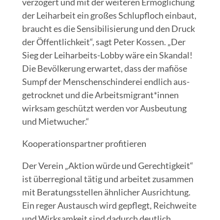
ver­zö­gert und mit der wei­te­ren Ermög­li­chung
der Leih­ar­beit ein gro­ßes Schlupf­loch ein­baut,
braucht es die Sen­si­bi­li­sie­rung und den Druck
der Öffent­lich­keit“, sagt Peter Kos­sen. „Der
Sieg der Leih­ar­beits-Lob­by wäre ein Skan­dal!
Die Bevöl­ke­rung erwar­tet, dass der mafiö­se
Sumpf der Men­schen­schin­de­rei end­lich aus­
ge­trock­net und die Arbeitsmigrant*innen
wirk­sam geschützt wer­den vor Aus­beu­tung
und Mietwucher.“
Koope­ra­ti­ons­part­ner profitieren
Der Ver­ein „Akti­on wür­de und Gerech­tig­keit“
ist über­re­gio­nal tätig und arbei­tet zusam­men
mit Bera­tungs­stel­len ähn­li­cher Aus­rich­tung.
Ein reger Aus­tausch wird gepflegt, Reich­wei­te
und Wirk­sam­keit sind dadurch deut­lich