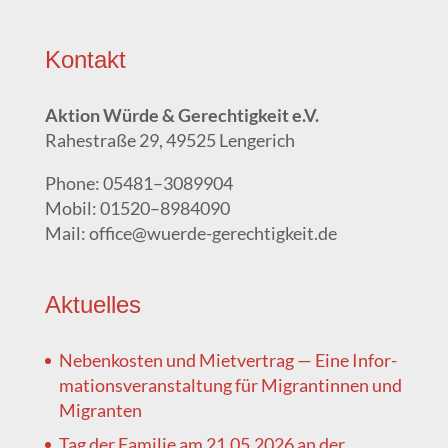
Kon­takt
Akti­on Wür­de & Gerech­tig­keit e.V.
Rahe­stra­ße 29, 49525 Lengerich
Pho­ne: 05481–3089904
Mobil: 01520–8984090
Mail: office@wuerde-gerechtigkeit.de
Aktu­el­les
Neben­kos­ten und Miet­ver­trag — Eine Infor­
ma­ti­ons­ver­an­stal­tung für Migran­tin­nen und
Migranten
Tag der Fami­lie am 21.05.2026 an der