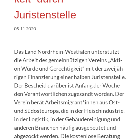
Juristenstelle
05.11.2020
Das Land Nord­rhein-West­fa­len unter­stützt
die Arbeit des gemein­nüt­zi­gen Ver­eins „Akti­
on Wür­de und Gerech­tig­keit“ mit der zwei­jäh­
ri­gen Finan­zie­rung einer hal­ben Juris­ten­stel­le.
Der Bescheid dar­über ist Anfang der Woche
den Ver­ant­wort­li­chen zuge­sandt wor­den. Der
Ver­ein berät Arbeitsmigrant*innen aus Ost-
und Süd­ost­eu­ro­pa, die in der Fleisch­in­dus­trie,
in der Logis­tik, in der Gebäu­de­rei­ni­gung und
ande­ren Bran­chen häu­fig aus­ge­beu­tet und
abge­zockt wer­den. Die kos­ten­lo­se Bera­tung