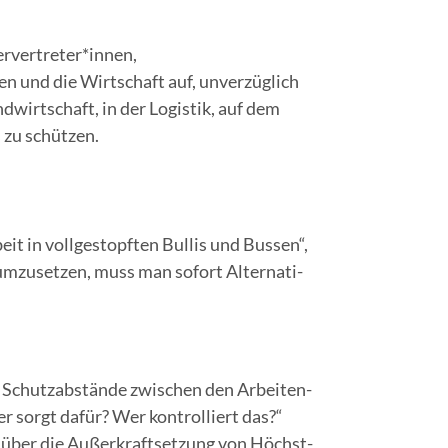
mervertreter*innen,
und die Wirt­schaft auf, unver­züg­lich
d­wirt­schaft, in der Logis­tik, auf dem
s zu schützen.
t in voll­ge­stopf­ten Bul­lis und Bus­sen“,
mzu­set­zen, muss man sofort Alter­na­ti­
d Schutz­ab­stän­de zwi­schen den Arbei­ten­
er sorgt dafür? Wer kon­trol­liert das?“
 über die Außer­kraft­set­zung von Höchst­