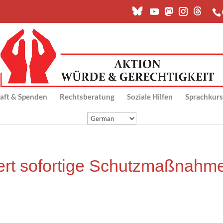
chaft & Spenden
Rechts­be­ra­tung
Sozia­le Hilfen
Sprach­kur­
dert sofor­ti­ge Schutz­maß­nah­m