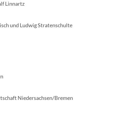
alf Linnartz
disch und Lud­wig Stratenschulte
rn
­wirt­schaft Niedersachsen/Bremen