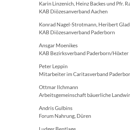
Karin Lin­ze­n­ich, Heinz Backes und Pfr. R
KAB Diö­ze­san­ver­band Aachen
Kon­rad Nagel-Strot­mann, Heri­bert Gla­
KAB Diö­ze­san­ver­band Paderborn
Ans­gar Moenikes
KAB Bezirks­ver­band Paderborn/Höxter
Peter Lep­pin
Mit­ar­bei­ter im Cari­tas­ver­band Paderbo
Ott­mar Ilchmann
Arbeits­ge­mein­schaft bäu­er­li­che Land
Andris Gul­bins
Forum Nah­rung, Düren
Lud­ger Bentlage