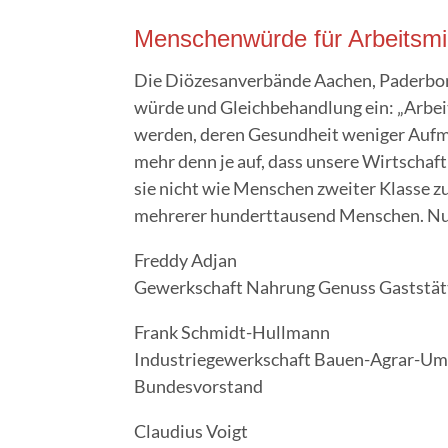
Men­schen­wür­de für Arbeitsmi
Die Diö­ze­san­ver­bän­de Aachen, Pader­b
wür­de und Gleich­be­hand­lung ein: „Arbei
wer­den, deren Gesund­heit weni­ger Auf­me
mehr denn je auf, dass unse­re Wirt­schaf
sie nicht wie Men­schen zwei­ter Klas­se z
meh­re­rer hun­dert­tau­send Men­schen. Nur
Fred­dy Adjan
Gewerk­schaft Nah­rung Genuss Gaststä
Frank Schmidt-Hull­mann
Indus­trie­ge­werk­schaft Bau­en-Agrar-U
Bundesvorstand
Clau­di­us Voigt