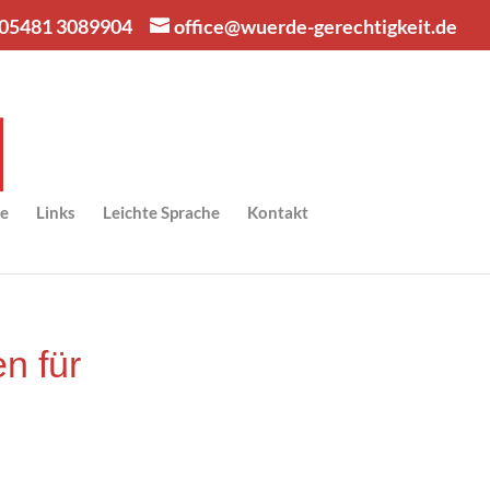
05481 3089904
office@wuerde-gerechtigkeit.de
se
Links
Leich­te Sprache
Kon­takt
en für