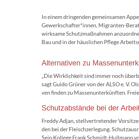
In einem drin­gen­den gemein­sa­men Appel
Gewerkschafter*innen, Migranten-Berater*
wirk­sa­me Schutz­maß­nah­men anzu­ord­nen 
Bau und in der häus­li­chen Pfle­ge Arbei
Alter­na­ti­ven zu Mas­sen­un­ter­
„Die Wirk­lich­keit sind immer noch über­be­
sagt Gui­do Grü­ner von der ALSO e. V. Old
ven fin­den zu Mas­sen­un­ter­künf­ten. Freie
Schutz­ab­stän­de bei der Arbei
Fred­dy Adjan, stell­ver­tre­ten­der Vor­si
den bei der Fleisch­zer­le­gung. Schutz­aus
Sein Kol­le­ge Frank Schmidt-Hull­mann vo