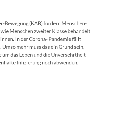
­mer-Bewe­gung (KAB) for­dern Men­schen­
r wie Men­schen zwei­ter Klas­se behan­delt
nnen. In der Coro­na- Pan­de­mie fällt
ist. Umso mehr muss das ein Grund sein,
ehe um das Leben und die Unver­sehrt­heit
en­haf­te Infi­zie­rung noch abwenden.