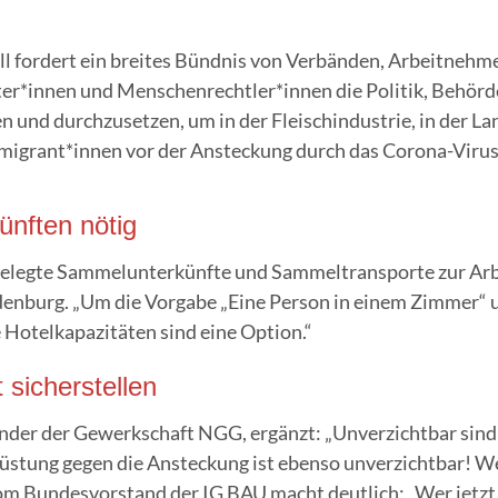
l for­dert ein brei­tes Bünd­nis von Ver­bän­den, Arbeitneh
innen und Menschenrechtler*innen die Poli­tik, Behör­den 
und durch­zu­set­zen, um in der Fleisch­in­dus­trie, in der Lan
tsmigrant*innen vor der Anste­ckung durch das Coro­na-Viru
künf­ten nötig
leg­te Sam­mel­un­ter­künf­te und Sam­mel­trans­por­te zur Arbei
en­burg. „Um die Vor­ga­be „Eine Per­son in einem Zim­mer“ u
 Hotel­ka­pa­zi­tä­ten sind eine Option.“
t sicherstellen
t­zen­der der Gewerk­schaft NGG, ergänzt: „Unver­zicht­bar sin
­rüs­tung gegen die Anste­ckung ist eben­so unver­zicht­bar! W
m Bun­des­vor­stand der IG BAU macht deut­lich: „Wer jetzt