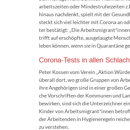
ar­beits­zei­ten oder Min­destru­he­zei­ten 
hin­aus nach­denkt, spielt mit der Gesund­h
steckt sich viel leich­ter mit Coro­na an 
ter bestä­tigt: „Die Arbeitsmigrant*innen 
trifft auf erschöpf­te, aus­ge­laug­te Men­s
leben kön­nen, wenn sie in Qua­ran­tä­ne g
Coro­na-Tests in allen Schlac
Peter Kos­sen vom Ver­ein „Akti­on Wür­de u
über­all dort, wo gro­ße Grup­pen von Arb
ihre Ange­hö­ri­gen sind in einer gro­ßen G
che Vor­schrif­ten der Kom­mu­nen und Land­
bewir­ken, sind sich die Unter­zeich­ner ei
Kin­der von Arbeitsmigrant*innen betrof­fe
der Arbei­ten­den in Hygie­ne­re­geln rei­ch
zu verstehen.