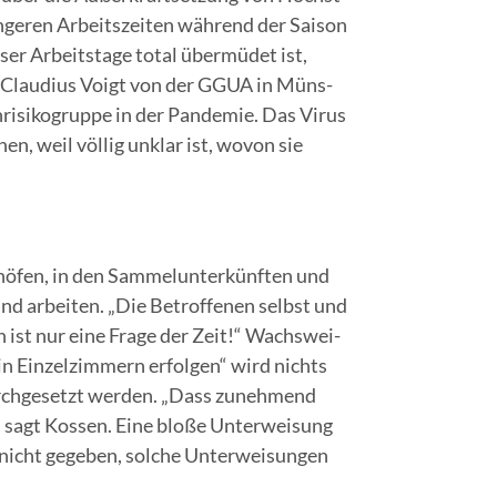
n­ge­ren Arbeits­zei­ten wäh­rend der Sai­son
er Arbeits­ta­ge total über­mü­det ist,
n.“ Clau­di­us Voigt von der GGUA in Müns­
­si­ko­grup­pe in der Pan­de­mie. Das Virus
hen, weil völ­lig unklar ist, wovon sie
hö­fen, in den Sam­mel­un­ter­künf­ten und
d arbei­ten. „Die Betrof­fe­nen selbst und
n ist nur eine Fra­ge der Zeit!“ Wachs­wei­
in Ein­zel­zim­mern erfol­gen“ wird nichts
durch­ge­setzt wer­den. „Dass zuneh­mend
 sagt Kos­sen. Eine blo­ße Unter­wei­sung
 nicht gege­ben, sol­che Unter­wei­sun­gen