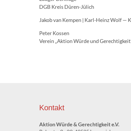
DGB Kreis Düren-Jülich
Jakob van Kem­pen | Karl-Heinz Wolf — 
Peter Kos­sen
Ver­ein „Akti­on Wür­de und Gerech­tig­keit“
Kon­takt
Akti­on Wür­de & Gerech­tig­keit e.V.