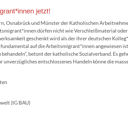
grant*innen jetzt!
orn, Osna­brück und Müns­ter der Katho­li­schen Arbeit­neh
tsmigrant*innen dür­fen nicht wie Ver­schleiß­ma­te­ri­al ode
rk­sam­keit geschenkt wird als der ihrer deut­schen Kolleg*i
t fun­da­men­tal auf die Arbeitsmigrant*innen ange­wie­sen 
u behan­deln“, betont der katho­li­sche Sozi­al­ver­band. Es g
 unver­züg­li­ches ent­schlos­se­nes Han­deln kön­ne die mas­s
tten
mwelt (IG BAU)