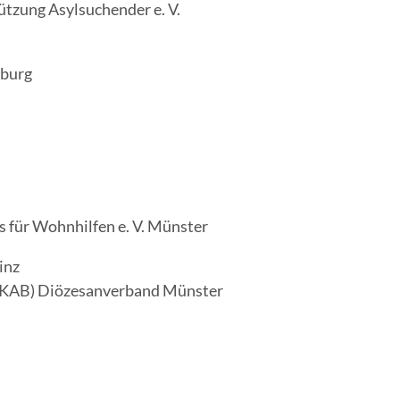
t­zung Asyl­su­chen­der e. V.
enburg
ins für Wohn­hil­fen e. V. Münster
inz
(KAB) Diö­ze­san­ver­band Münster