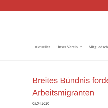
Aktu­el­les
Unser Ver­ein
Mit­glied­s
Brei­tes Bünd­nis for­
Arbeitsmigranten
05.04.2020