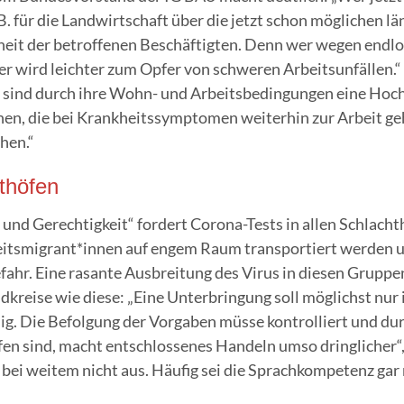
z.B. für die Land­wirt­schaft über die jetzt schon mög­li­chen lä
eit der betrof­fe­nen Beschäf­tig­ten. Denn wer wegen end­lo­s
oder wird leich­ter zum Opfer von schwe­ren Arbeits­un­fäl­le
sind durch ihre Wohn- und Arbeits­be­din­gun­gen eine Hoch­ri
chen, die bei Krank­heits­sym­pto­men wei­ter­hin zur Arbeit ge
ehen.“
hthöfen
nd Gerech­tig­keit“ for­dert Coro­na-Tests in allen Schlacht­
eitsmigrant*innen auf engem Raum trans­por­tiert wer­den un
efahr. Eine rasan­te Aus­brei­tung des Virus in die­sen Grup­pe
krei­se wie die­se: „Eine Unter­brin­gung soll mög­lichst nur 
nig. Die Befol­gung der Vor­ga­ben müs­se kon­trol­liert und 
n sind, macht ent­schlos­se­nes Han­deln umso dring­li­cher“,
e bei wei­tem nicht aus. Häu­fig sei die Sprach­kom­pe­tenz gar