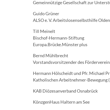
Gemein­nüt­zi­ge Gesell­schaft zur Unter­stü
Gui­do Grüner
ALSO e. V. Arbeits­lo­sen­selbst­hil­fe Old
Till Mei­nelt
Bischof-Hermann-Stiftung
Europa.Brücke.Münster plus
Bernd Mühl­brecht
Vor­stands­vor­sit­zen­der des För­der­ver­e
Her­mann Höl­scheidt und Pfr. Micha­el Pr
Katho­li­schen Arbeit­neh­mer-Bewe­gung 
KAB Diö­ze­san­ver­band Osnabrück
Könz­gen­Haus Hal­tern am See