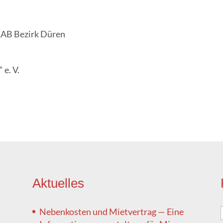
KAB Bezirk Düren
 e. V.
Aktu­el­les
Neben­kos­ten und Miet­ver­trag — Eine